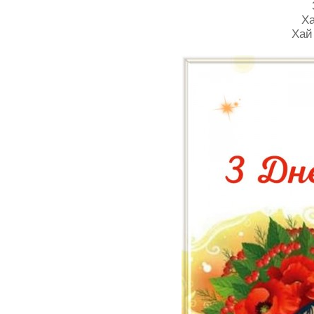
Ха
Хай