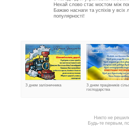
Нехай слово стає мостом між пок
Бажаю наснаги та успіхів у всіх 
популярності!
З днем ​​залізн
З днем ​​залізничника
З днем працівників сіль
господарства
Никто не решил
Будь-те первым, п