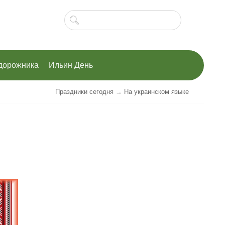
дорожника
Ильин День
Праздники сегодня
→
На украинском языке