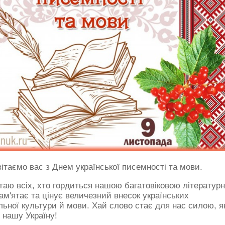
вітаємо вас з Днем української писемності та мови.
ітаю всіх, хто гордиться нашою багатовіковою літератур
м'ятає та цінує величезний внесок українських
льної культури й мови. Хай слово стає для нас силою, я
 нашу Україну!