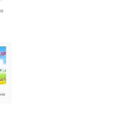
.
го
 листопаді
Сьогодні усі вітаємо домогосподарок і домохазяїн
нів