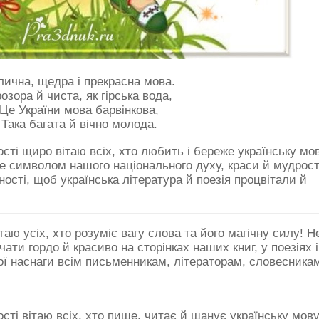
лична, щедра і прекрасна мова.
озора й чиста, як гірська вода,
Це України мова барвінкова,
Така багата й вічно молода.
сті щиро вітаю всіх, хто любить і береже українську мо
е символом нашого національного духу, краси й мудрост
ості, щоб українська література й поезія процвітали й
таю усіх, хто розуміє вагу слова та його магічну силу! Н
ати гордо й красиво на сторінках наших книг, у поезіях і
ої наснаги всім письменникам, літераторам, словесникам
сті вітаю всіх, хто пише, читає й шанує українську мову