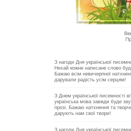
Ве
Пр
З нагоди Дня української писемно
Нехай кожне написане слово буд
Бажаю всім невичерпної натхненн
дарували радість усім серцям!
З Днем української писемності ві
українська мова завжди буде звуч
прозі. Бажаю натхнення та творч
дарують нам свої твори!
З нагоди Дня української писемно