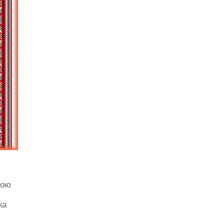
ною
ка