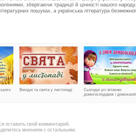
оліннями, зберігаючи традиції й цінності нашого народу
літературних пошуках, а українська література безмежно
ичника
З днем працівників сільського господарства
Вихідні та свята у
ського
Вихідні та свята у листопаді
Сьогодні усі вітаємо
домогосподарок і домохазяї
ся оставить свой комментарий.
оделитесь мнением с остальными.