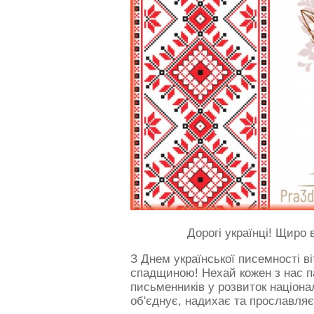
Дорогі українці! Щиро 
З Днем української писемності в
спадщиною! Нехай кожен з нас па
письменників у розвиток націона
об'єднує, надихає та прославляє