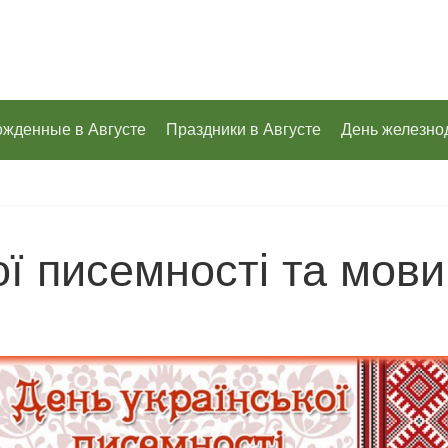
ожденные в Августе
Праздники в Августе
День железно
ої писемності та мови