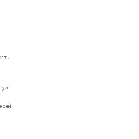
ость
ы уже
своей