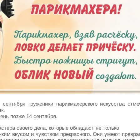
 сентября труженики парикмахерского искусства отм
к.
ень позже 14 сентября.
стера своего дела, которые обладают не только
нким вкусом и чувством прекрасного. Они умеют превр