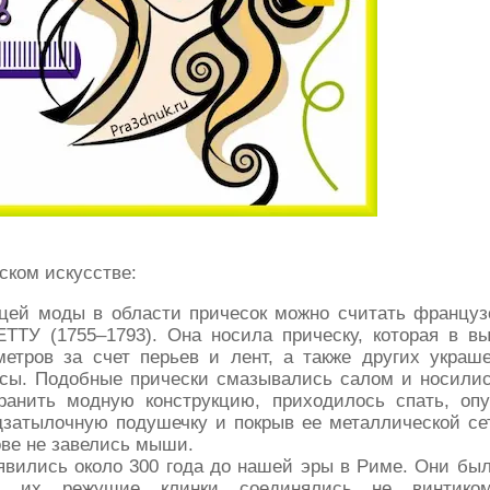
ском искусстве:
цей моды в области причесок можно считать француз
ТУ (1755–1793). Она носила прическу, которая в вы
метров за счет перьев и лент, а также других украш
осы. Подобные прически смазывались салом и носилис
ранить модную конструкцию, приходилось спать, опу
дзатылочную подушечку и покрыв ее металлической се
ове не завелись мыши.
вились около 300 года до нашей эры в Риме. Они был
: их режущие клинки соединялись не винтико