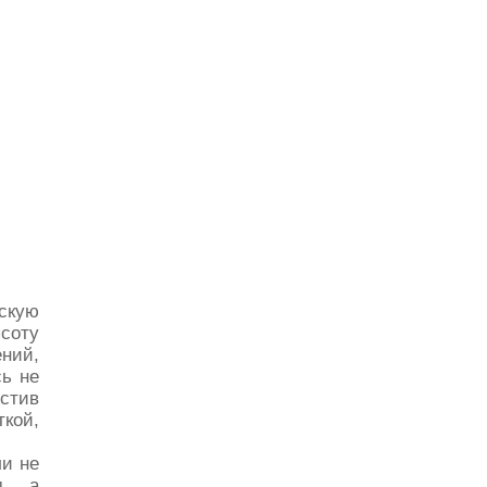
скую
соту
ений,
ь не
стив
ткой,
и не
м, а