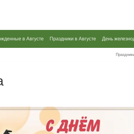
ожденные в Августе
Праздники в Августе
День железно
Праздник
а