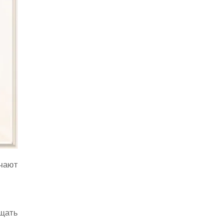
ечают
ащать