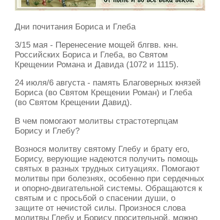
Дни почитания Бориса и Глеба
3/15 мая - Перенесение мощей блгвв. кнн.
Российских Бориса и Глеба, во Святом
Крещении Романа и Давида (1072 и 1115).
24 июля/6 августа - память Благоверных князей
Бориса (во Святом Крещении Роман) и Глеба
(во Святом Крещении Давид).
В чем помогают молитвы страстотерпцам
Борису и Глебу?
Вознося молитву святому Глебу и брату его,
Борису, верующие надеются получить помощь
святых в разных трудных ситуациях. Помогают
молитвы при болезнях, особенно при сердечных
и опорно-двигательной системы. Обращаются к
святым и с просьбой о спасении души, о
защите от нечистой силы. Произнося слова
молитвы Глебу и Борису просительной, можно