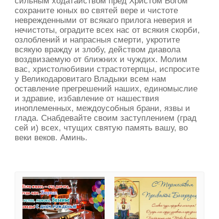
сильным ходатайством пред Христом Богом
сохраните юных во святей вере и чистоте
неврежденными от всякаго прилога неверия и
нечистоты, оградите всех нас от всякия скорби,
озлоблений и напрасныя смерти, укротите
всякую вражду и злобу, действом диавола
воздвизаемую от ближних и чуждих. Молим
вас, христолюбивии страстотерпцы, испросите
у Великодаровитаго Владыки всем нам
оставление прегрешений наших, единомыслие
и здравие, избавление от нашествия
иноплеменных, междоусобныя брани, язвы и
глада. Снабдевайте своим заступлением (град
сей и) всех, чтущих святую память вашу, во
веки веков. Аминь.
Имя Борис