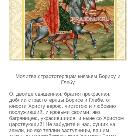
Молитва страстотерпцам князьям Борису и
Глебу
О, двоице священная, братия прекрасная,
доблии страстотерпцы Борисе и Глебе, от
юности Христу верою, чистотою и любовию
послуживший, и кровьми своими, яко
багряницею, украсившиися, и ныне со Христом
царствующий! Не забудите и нас, сущих на
земли, но яко теплии заступницы, вашим