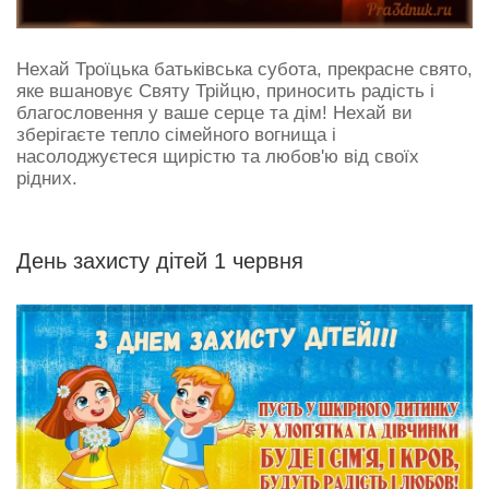
Нехай Троїцька батьківська субота, прекрасне свято,
яке вшановує Святу Трійцю, приносить радість і
благословення у ваше серце та дім! Нехай ви
зберігаєте тепло сімейного вогнища і
насолоджуєтеся щирістю та любов'ю від своїх
рідних.
День захисту дiтей 1 червня