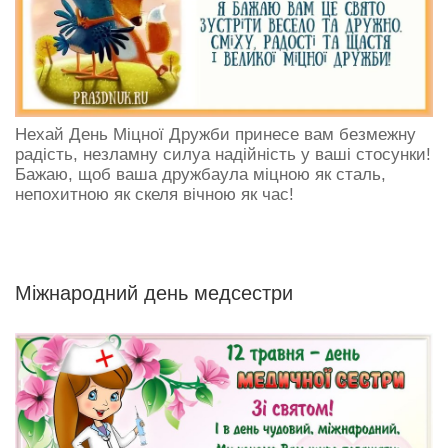
Нехай День Мiцної Дружби принесе вам безмежну
радість, незламну силуа надійність у ваші стосунки!
Бажаю, щоб ваша дружбаула міцною як сталь,
непохитною як скеля вічною як час!
Міжнародний день медсестри