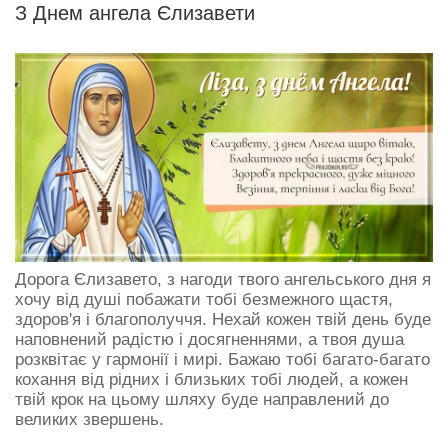
З Днем ангела Єлизавети
Дорога Єлизавето, з нагоди твого ангельського дня я
хочу від душі побажати тобі безмежного щастя,
здоров'я і благополуччя. Нехай кожен твій день буде
наповнений радістю і досягненнями, а твоя душа
розквітає у гармонії і мирі. Бажаю тобі багато-багато
кохання від рідних і близьких тобі людей, а кожен
твій крок на цьому шляху буде направлений до
великих звершень.