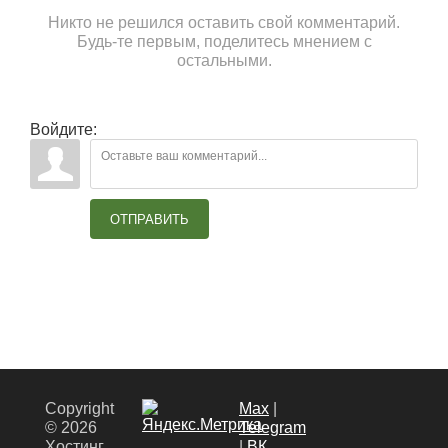
Никто не решился оставить свой комментарий.
Будь-те первым, поделитесь мнением с
остальными.
Войдите:
ОТПРАВИТЬ
Copyright
Max
|
© 2026
Теlegram
Хостинг
|
ВК