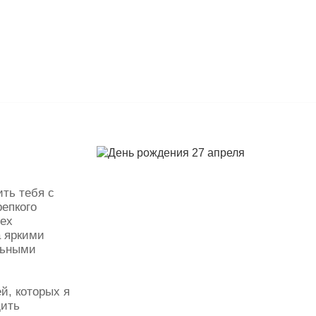
ить тебя с
епкого
сех
а яркими
льными
й, которых я
дить