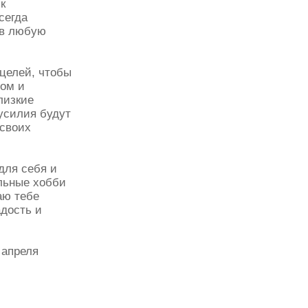
к
сегда
 в любую
целей, чтобы
лом и
лизкие
усилия будут
 своих
для себя и
льные хобби
аю тебе
адость и
 апреля