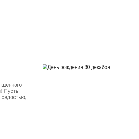
ыщенного
! Пусть
н радостью,