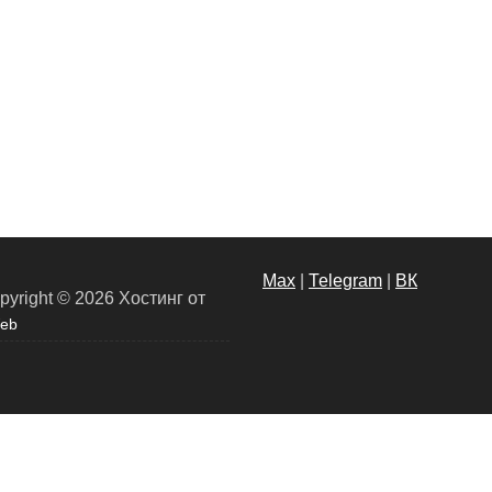
Max
|
Теlegram
|
ВК
pyright © 2026
Хостинг от
eb