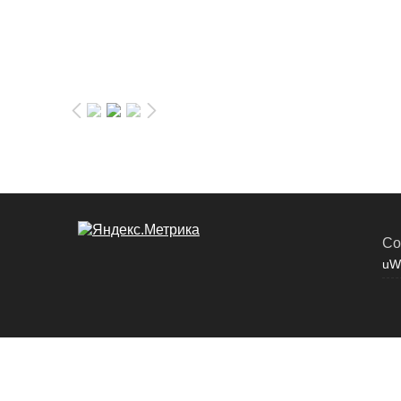
Co
uW