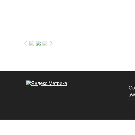
Co
uW