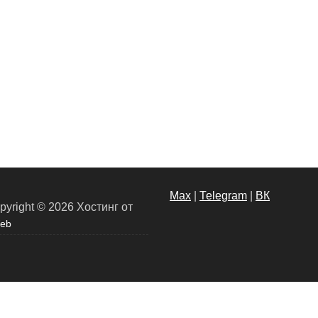
Max
|
Теlegram
|
ВК
pyright © 2026
Хостинг от
eb