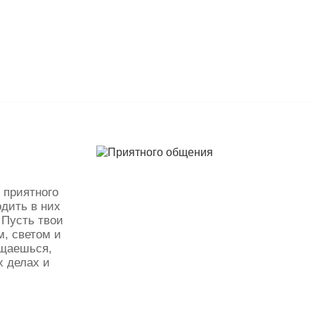
 приятного
дить в них
 Пусть твои
, светом и
бщаешься,
х делах и