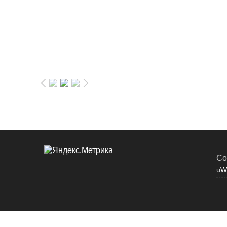
Co
uW