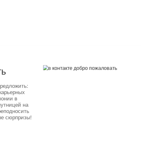
ть
предложить:
 карьерных
монии в
путницей на
реподносить
ые сюрпризы!