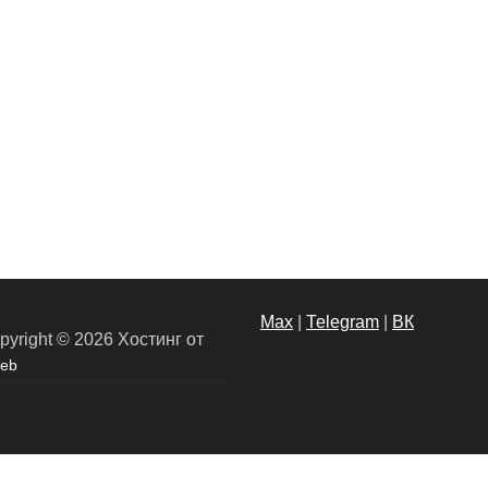
Max
|
Теlegram
|
ВК
pyright © 2026
Хостинг от
eb