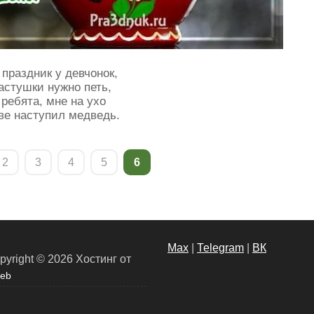
 праздник у девчонок,
астушки нужно петь,
 ребята, мне на ухо
ве наступил медведь.
2
3
4
5
6
Max
|
Теlegram
|
ВК
pyright © 2026
Хостинг от
eb