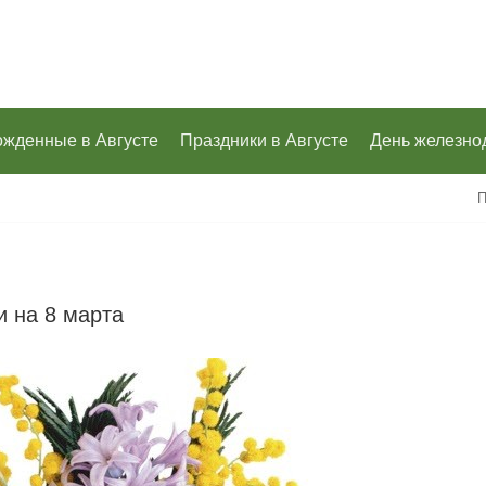
ожденные в Августе
Праздники в Августе
День железно
П
и на 8 марта