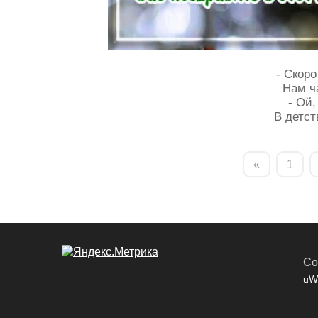
- Скоро
Нам ч
- Ой,
В детст
«
1
Co
uW