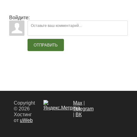
Войдите:
ОТПРАВИТЬ
Copyright
Max
|
© 2026
Теlegram
Хостинг
|
ВК
от
uWeb